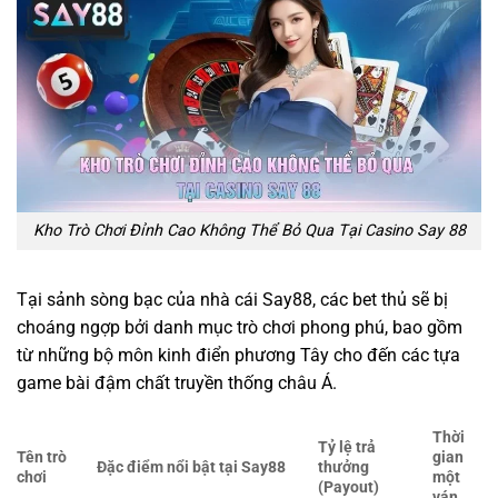
Kho Trò Chơi Đỉnh Cao Không Thể Bỏ Qua Tại Casino Say 88
Tại sảnh sòng bạc của nhà cái Say88, các bet thủ sẽ bị
choáng ngợp bởi danh mục trò chơi phong phú, bao gồm
từ những bộ môn kinh điển phương Tây cho đến các tựa
game bài đậm chất truyền thống châu Á.
Thời
Tỷ lệ trả
Tên trò
gian
Đặc điểm nổi bật tại Say88
thưởng
chơi
một
(Payout)
ván