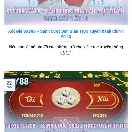
Xóc Đĩa SAY88 – Sảnh Cược Dân Gian Trực Tuyến Xanh Chín 1
Ăn 12
Nếu bạn là một tín đồ của những trò chơi cá cược truyền thống
và [...]
22
Th5