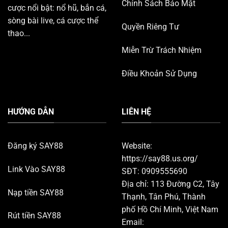
Chính Sách Bảo Mật
2026
cược nổi bật: nổ hũ, bắn cá,
sòng bài live, cá cược thể
Quyền Riêng Tư
thao...
Miễn Trừ Trách Nhiệm
Điều Khoản Sử Dụng
HƯỚNG DẪN
LIÊN HỆ
Đăng ký SAY88
Website:
https://say88.us.org/
Link Vào SAY88
SĐT: 0909555690
Địa chỉ: 113 Đường C2, Tây
Nạp tiền SAY88
Thạnh, Tân Phú, Thành
phố Hồ Chí Minh, Việt Nam
Rút tiền SAY88
Email: