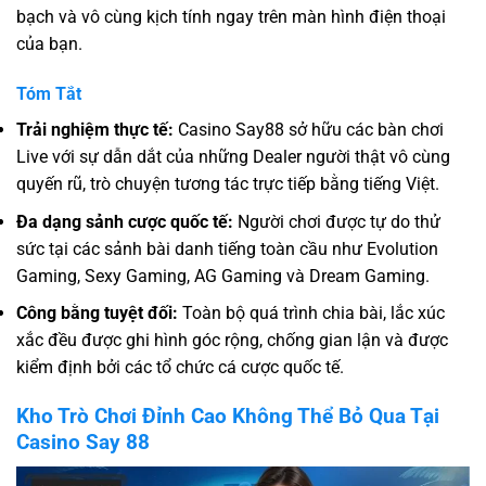
bạch và vô cùng kịch tính ngay trên màn hình điện thoại
của bạn.
Tóm Tắt
Trải nghiệm thực tế:
Casino Say88 sở hữu các bàn chơi
Live với sự dẫn dắt của những Dealer người thật vô cùng
quyến rũ, trò chuyện tương tác trực tiếp bằng tiếng Việt.
Đa dạng sảnh cược quốc tế:
Người chơi được tự do thử
sức tại các sảnh bài danh tiếng toàn cầu như Evolution
Gaming, Sexy Gaming, AG Gaming và Dream Gaming.
Công bằng tuyệt đối:
Toàn bộ quá trình chia bài, lắc xúc
xắc đều được ghi hình góc rộng, chống gian lận và được
kiểm định bởi các tổ chức cá cược quốc tế.
Kho Trò Chơi Đỉnh Cao Không Thể Bỏ Qua Tại
Casino Say 88