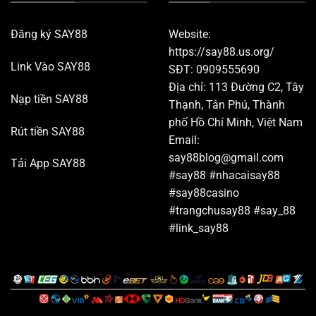
Đăng ký SAY88
Website:
https://say88.us.org/
Link Vào SAY88
SĐT: 0909555690
Địa chỉ: 113 Đường C2, Tây
Nạp tiền SAY88
Thạnh, Tân Phú, Thành
phố Hồ Chí Minh, Việt Nam
Rút tiền SAY88
Email:
say88blog@gmail.com
Tải App SAY88
#say88 #nhacaisay88
#say88casino
#trangchusay88 #say_88
#link_say88