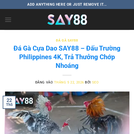
Bỏ
ADD ANYTHING HERE OR JUST REMOVE IT...
qua
nội
dung
ĐÁ GÀ SAY88
Đá Gà Cựa Dao SAY88 – Đấu Trường
Philippines 4K, Trả Thưởng Chớp
Nhoáng
ĐĂNG VÀO
THÁNG 5 22, 2026
BỞI
SEO
22
Th5