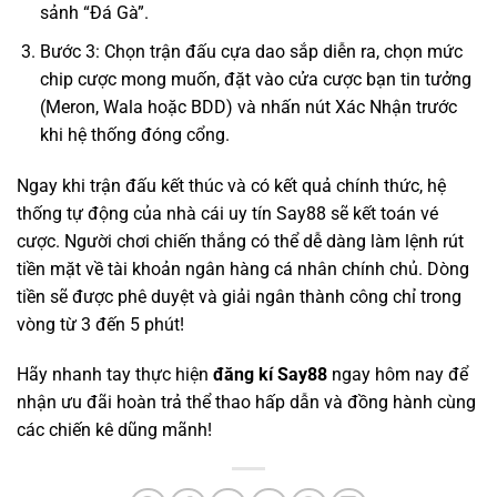
sảnh “Đá Gà”.
Bước 3: Chọn trận đấu cựa dao sắp diễn ra, chọn mức
chip cược mong muốn, đặt vào cửa cược bạn tin tưởng
(Meron, Wala hoặc BDD) và nhấn nút Xác Nhận trước
khi hệ thống đóng cổng.
Ngay khi trận đấu kết thúc và có kết quả chính thức, hệ
thống tự động của nhà cái uy tín Say88 sẽ kết toán vé
cược. Người chơi chiến thắng có thể dễ dàng làm lệnh rút
tiền mặt về tài khoản ngân hàng cá nhân chính chủ. Dòng
tiền sẽ được phê duyệt và giải ngân thành công chỉ trong
vòng từ 3 đến 5 phút!
Hãy nhanh tay thực hiện
đăng kí Say88
ngay hôm nay để
nhận ưu đãi hoàn trả thể thao hấp dẫn và đồng hành cùng
các chiến kê dũng mãnh!