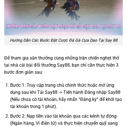
Hướng Dẫn Các Bước Đặt Cược Đá Gà Cựa Dao Tại Say 88
Để tham gia săn thưởng cùng những trận chiến nghẹt thở
tại nhà cái bài đổi thưởng Say88, bạn chỉ cần thực hiện 3
bước đơn giản sau:
Bước 1: Truy cập trang chủ chính thức hoặc mở ứng
dụng sau khi Tải Say88 -> Tiến hành Đăng nhập Say88
(Nếu chưa có tài khoản, hãy nhấn “Đăng ký” để khởi tạo
tài khoản trong 1 phút).
Bước 2: Nạp tiền vào tài khoản qua các kênh tự động
(Ngân hàng, Ví điện tử) và thực hiện chuyển quỹ sang