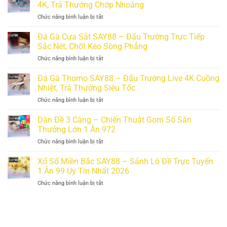
4K, Trả Thưởng Chớp Nhoáng
Chức năng bình luận bị tắt
ở
Đá
Gà
Đá Gà Cựa Sắt SAY88 – Đấu Trường Trực Tiếp
Cựa
Sắc Nét, Chốt Kèo Sòng Phẳng
Dao
Chức năng bình luận bị tắt
ở
SAY88
Đá
–
Gà
Đá Gà Thomo SAY88 – Đấu Trường Live 4K Cuồng
Đấu
Cựa
Trường
Nhiệt, Trả Thưởng Siêu Tốc
Sắt
Philippines
Chức năng bình luận bị tắt
ở
SAY88
4K,
Đá
–
Trả
Gà
Dàn Đề 3 Càng – Chiến Thuật Gom Số Săn
Đấu
Thưởng
Thomo
Trường
Thưởng Lớn 1 Ăn 972
Chớp
SAY88
Trực
Nhoáng
Chức năng bình luận bị tắt
ở
–
Tiếp
Dàn
Đấu
Sắc
Đề
Xổ Số Miền Bắc SAY88 – Sảnh Lô Đề Trực Tuyến
Trường
Nét,
3
Live
1 Ăn 99 Uy Tín Nhất 2026
Chốt
Càng
4K
Kèo
Chức năng bình luận bị tắt
ở
–
Cuồng
Sòng
Xổ
Chiến
Nhiệt,
Phẳng
Số
Thuật
Trả
Miền
Gom
Thưởng
Bắc
Số
Siêu
SAY88