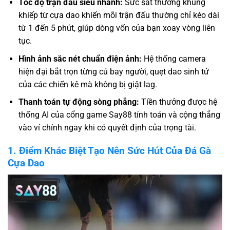
Tốc độ trận đấu siêu nhanh:
Sức sát thương khủng
khiếp từ cựa dao khiến mỗi trận đấu thường chỉ kéo dài
từ 1 đến 5 phút, giúp dòng vốn của bạn xoay vòng liên
tục.
Hình ảnh sắc nét chuẩn điện ảnh:
Hệ thống camera
hiện đại bắt trọn từng cú bay người, quẹt dao sinh tử
của các chiến kê mà không bị giật lag.
Thanh toán tự động sòng phẳng:
Tiền thưởng được hệ
thống AI của cổng game Say88 tính toán và cộng thẳng
vào ví chính ngay khi có quyết định của trọng tài.
1. Điểm Khác Biệt Tạo Nên Sức Hút Của Đá Gà
Cựa Dao