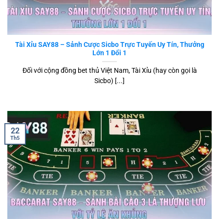
Tài Xỉu SAY88 – Sảnh Cược Sicbo Trực Tuyến Uy Tín, Thưởng
Lớn 1 Đổi 1
Đối với cộng đồng bet thủ Việt Nam, Tài Xỉu (hay còn gọi là
Sicbo) [...]
22
Th5