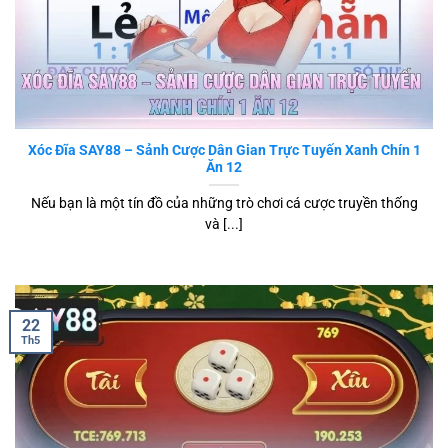
Xóc Đĩa SAY88 – Sảnh Cược Dân Gian Trực Tuyến Xanh Chín 1
Ăn 12
Nếu bạn là một tín đồ của những trò chơi cá cược truyền thống
và [...]
22
Th5