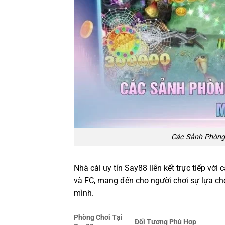
Các Sảnh Phòng
Nhà cái uy tín Say88 liên kết trực tiếp vớ
và FC, mang đến cho người chơi sự lựa ch
mình.
Phòng Chơi Tại
Đối Tượng Phù Hợp