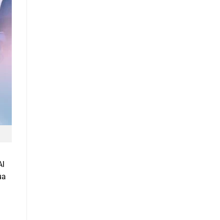
AI
ủa