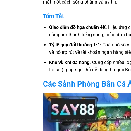
mặt một cách sòng phẳng và uy tín.
Tóm Tắt
Giao diện đồ họa chuẩn 4K:
Hiệu ứng ch
cùng âm thanh tiếng sóng, tiếng đạn bắn k
Tỷ lệ quy đổi thưởng 1:1:
Toàn bộ số xu
và hỗ trợ rút về tài khoản ngân hàng siê
Kho vũ khí đa năng:
Cung cấp nhiều loạ
tia sét) giúp ngư thủ dễ dàng hạ gục Bo
Các Sảnh Phòng Bắn Cá 