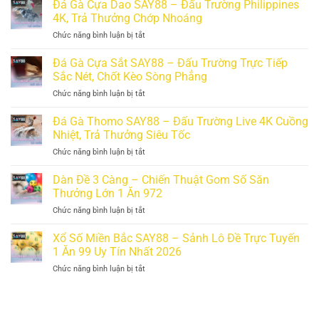
Đá Gà Cựa Dao SAY88 – Đấu Trường Philippines
4K, Trả Thưởng Chớp Nhoáng
Chức năng bình luận bị tắt
ở
Đá
Gà
Đá Gà Cựa Sắt SAY88 – Đấu Trường Trực Tiếp
Cựa
Sắc Nét, Chốt Kèo Sòng Phẳng
Dao
Chức năng bình luận bị tắt
ở
SAY88
Đá
–
Gà
Đá Gà Thomo SAY88 – Đấu Trường Live 4K Cuồng
Đấu
Cựa
Trường
Nhiệt, Trả Thưởng Siêu Tốc
Sắt
Philippines
Chức năng bình luận bị tắt
ở
SAY88
4K,
Đá
–
Trả
Gà
Dàn Đề 3 Càng – Chiến Thuật Gom Số Săn
Đấu
Thưởng
Thomo
Trường
Thưởng Lớn 1 Ăn 972
Chớp
SAY88
Trực
Nhoáng
Chức năng bình luận bị tắt
ở
–
Tiếp
Dàn
Đấu
Sắc
Đề
Xổ Số Miền Bắc SAY88 – Sảnh Lô Đề Trực Tuyến
Trường
Nét,
3
Live
1 Ăn 99 Uy Tín Nhất 2026
Chốt
Càng
4K
Kèo
Chức năng bình luận bị tắt
ở
–
Cuồng
Sòng
Xổ
Chiến
Nhiệt,
Phẳng
Số
Thuật
Trả
Miền
Gom
Thưởng
Bắc