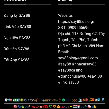
Đăng ký SAY88
Website:
https://say88.us.org/
Link Vào SAY88
SĐT: 0909555690
Địa chỉ: 113 Đường C2, Tây
Nạp tiền SAY88
Thạnh, Tân Phú, Thành
phố Hồ Chí Minh, Việt Nam
Rút tiền SAY88
Email:
say88blog@gmail.com
Tải App SAY88
#say88 #nhacaisay88
#say88casino
#trangchusay88 #say_88
#link_say88