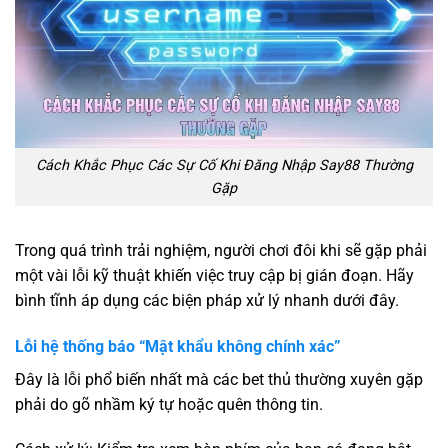
Cách Khắc Phục Các Sự Cố Khi Đăng Nhập Say88 Thường
Gặp
Trong quá trình trải nghiệm, người chơi đôi khi sẽ gặp phải
một vài lỗi kỹ thuật khiến việc truy cập bị gián đoạn. Hãy
bình tĩnh áp dụng các biện pháp xử lý nhanh dưới đây.
Lỗi hệ thống báo “Mật khẩu không chính xác”
Đây là lỗi phổ biến nhất mà các bet thủ thường xuyên gặp
phải do gõ nhầm ký tự hoặc quên thông tin.