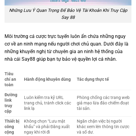
Những Lưu Ý Quan Trọng Để Bảo Vệ Tài Khoản Khi Truy Cập
Say 88
Môi trường cá cược trực tuyến luôn ẩn chứa những nguy
cơ về an ninh mạng nếu người chơi chủ quan. Dưới đây là
những khuyến nghị từ chuyên gia an ninh hệ thống của
nhà cái Say88 giúp bạn tự bảo vệ quyền lợi cá nhân.
Tiêu
chí an
Hành động khuyên dùng
Tác dụng thực tế
toàn
Đường
Luôn kiểm tra kỹ URL
Phòng chống các trang web
link
trang chủ, tránh click các
giả mạo lừa đảo chiếm đoạt
truy
link lạ
tài sản.
cập
Thiết bị
Không chọn “Lưu mật
Ngăn chặn việc bị người
công
khẩu” và phải Đăng xuất
khác xem lén thông tin cược
cộng
ngay khi rời đi
và số dư.