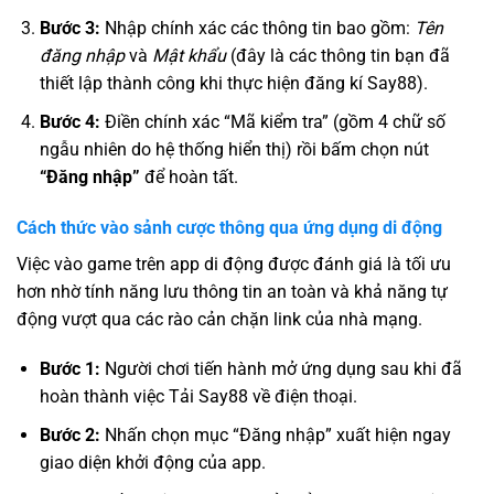
Bước 3:
Nhập chính xác các thông tin bao gồm:
Tên
đăng nhập
và
Mật khẩu
(đây là các thông tin bạn đã
thiết lập thành công khi thực hiện đăng kí Say88).
Bước 4:
Điền chính xác “Mã kiểm tra” (gồm 4 chữ số
ngẫu nhiên do hệ thống hiển thị) rồi bấm chọn nút
“Đăng nhập”
để hoàn tất.
Cách thức vào sảnh cược thông qua ứng dụng di động
Việc vào game trên app di động được đánh giá là tối ưu
hơn nhờ tính năng lưu thông tin an toàn và khả năng tự
động vượt qua các rào cản chặn link của nhà mạng.
Bước 1:
Người chơi tiến hành mở ứng dụng sau khi đã
hoàn thành việc Tải Say88 về điện thoại.
Bước 2:
Nhấn chọn mục “Đăng nhập” xuất hiện ngay
giao diện khởi động của app.